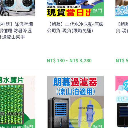
溫神器】降溫空調
【朗慕】二代水冷床墊-原廠
【朗
風扇循環 防暑降溫
公司貨-現貨(限時免運)
貨-現
外送登山幫手
NT$ 130 ~ NT$ 3,280
NT$ 