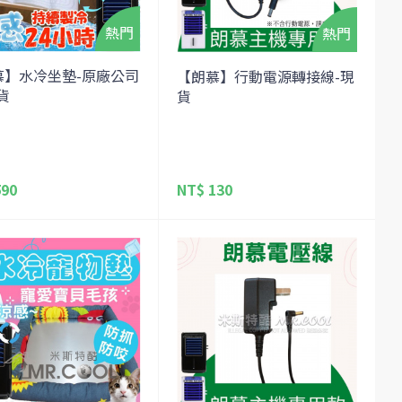
慕】水冷坐墊-原廠公司
【朗慕】行動電源轉接線-現
貨
貨
590
NT$ 130