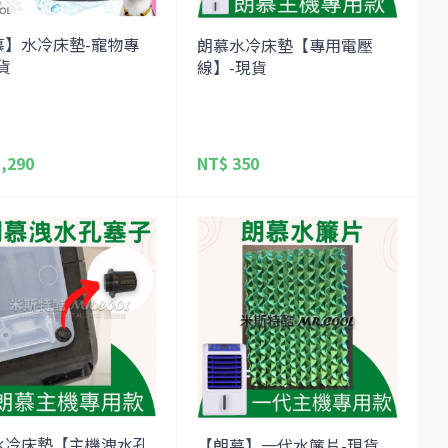
慕】水冷床墊-寵物專
朗慕水冷床墊【專用電壓
貨
線】-現貨
,290
NT$ 350
水冷床墊【主機洩水孔
【朗慕】一代水簾片-現貨