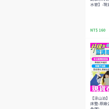
水管】-現
NT$ 160
【涼山泊
床墊-原廠
免運)