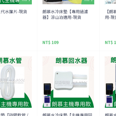
代水簾片-現貨
朗慕水冷床墊【專用過濾
【朗
器】涼山泊適用-現貨
用-現
NT$ 109
NT$ 1
墊【矽膠軟管 /
朗慕水冷床墊【主機專用回
朗慕